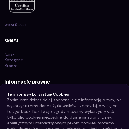
WelAI
©
2025
WelAI
Kursy
Kategorie
Branże
Informacje prawne
Ta strona wykorzystuje Cookies
Certyfikat ISO 21001:2018
Zanim przejdziesz dalej, zapoznaj się z informacją o tym, jak
Polityka i cele jakości
wykorzystujemy dane użytkowników i zdecyduj, czy się na
Polityka prywatności
to zgadzasz. Bez Twojej zgody możemy wykorzystywać
Regulamin
tylko pliki cookies niezbędne do działania strony. Dzięki
Polityka Cookies
analitycznym i marketingowym plikom cookies, możemy
stale ulepszać naszą stronę w zakresie działania, treści oraz