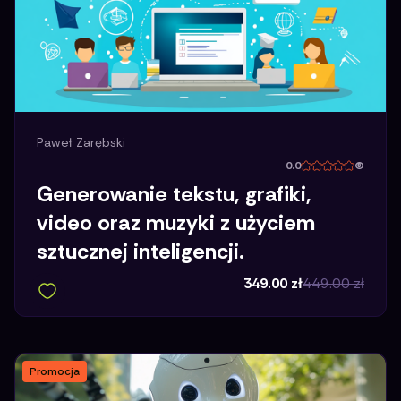
Paweł Zarębski
0.0
(
Generowanie tekstu, grafiki,
video oraz muzyki z użyciem
sztucznej inteligencji.
349.00
zł
449.00
zł
Promocja