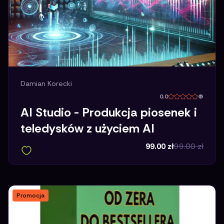
Damian Korecki
0.0
(
AI Studio - Produkcja piosenek i
teledysków z użyciem AI
99.00
zł
99.00
zł
Promocja