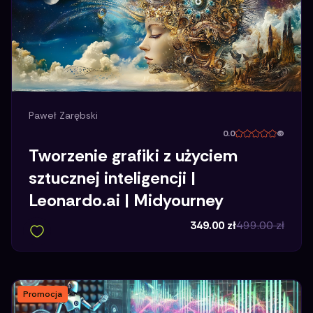
Paweł Zarębski
0.0
(
Tworzenie grafiki z użyciem
sztucznej inteligencji |
Leonardo.ai | Midyourney
349.00
zł
499.00
zł
Promocja