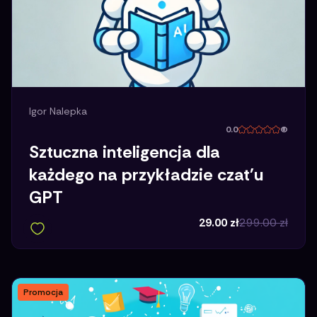
Igor Nalepka
0.0
(
Sztuczna inteligencja dla
każdego na przykładzie czat'u
GPT
29.00
zł
299.00
zł
Promocja