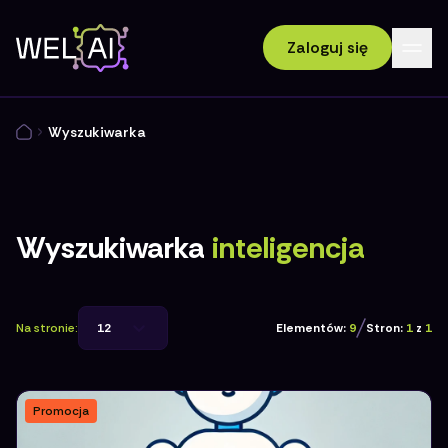
Zaloguj się
Wyszukiwarka
Wyszukiwarka
inteligencja
Na stronie:
12
Elementów:
9
Stron:
1
z
1
Promocja