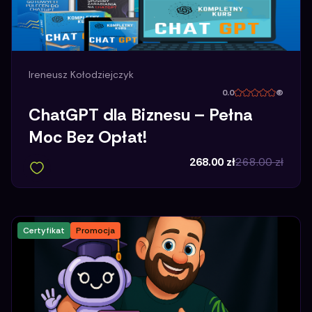
Ireneusz Kołodziejczyk
0.0
(
ChatGPT dla Biznesu – Pełna
Moc Bez Opłat!
268.00
zł
268.00
zł
Certyfikat
Promocja