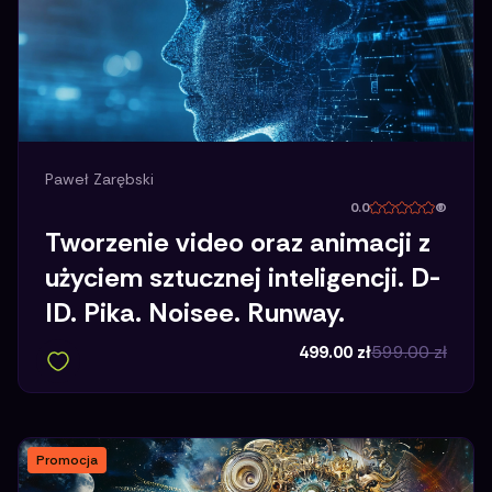
Paweł Zarębski
0.0
(
Tworzenie video oraz animacji z
użyciem sztucznej inteligencji. D-
ID. Pika. Noisee. Runway.
499.00
zł
599.00
zł
Promocja