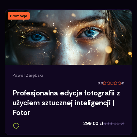
Promocja
Paweł Zarębski
0.0
(
Profesjonalna edycja fotografii z
użyciem sztucznej inteligencji |
Fotor
299.00
zł
399.00
zł