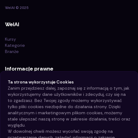
WelAI
©
2025
WelAI
Kursy
Kategorie
Branże
Informacje prawne
Ta strona wykorzystuje Cookies
Certyfikat ISO 21001:2018
Zanim przejdziesz dalej, zapoznaj się z informacją o tym, jak
Polityka i cele jakości
wykorzystujemy dane użytkowników i zdecyduj, czy się na
Polityka prywatności
to zgadzasz. Bez Twojej zgody możemy wykorzystywać
Regulamin
tylko pliki cookies niezbędne do działania strony. Dzięki
Polityka Cookies
analitycznym i marketingowym plikom cookies, możemy
stale ulepszać naszą stronę w zakresie działania, treści oraz
Kontakt
wyglądu.
W dowolnej chwili możesz wycofać swoją zgodę na
przetwarzanie danych, zażądać informacji o zakresie