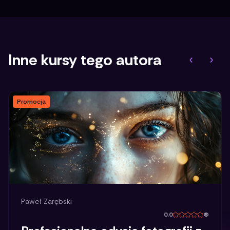
Inne kursy tego autora
Promocja
Paweł Zarębski
0.0
(