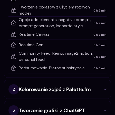
Tworzenie obrazów z użyciem różnych
0 h 2 min
modeli
Opcje add elements, negative prompt,
0 h 2 min
prompt generation, leonardo style
Realtime Canvas
0 h 1 min
Realtime Gen
0 h 0 min
Community Feed, Remix, image2motion,
0 h 1 min
personal feed
Podsumowanie. Płatne subskrypcje.
0 h 0 min
Kolorowanie zdjęć z Palette.fm
2
Tworzenie grafiki z ChatGPT
3