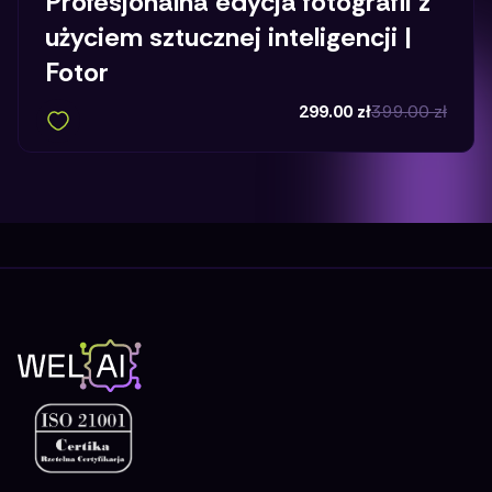
Profesjonalna edycja fotografii z
użyciem sztucznej inteligencji |
Fotor
299.00
zł
399.00
zł