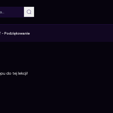
T
-
Podziękowanie
u do tej lekcji!