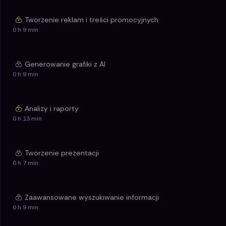
Tworzenie reklam i treści promocyjnych
0 h 9 min
Generowanie grafiki z AI
0 h 9 min
Analizy i raporty
0 h 13 min
Tworzenie prezentacji
0 h 7 min
Zaawansowane wyszukiwanie informacji
0 h 9 min