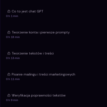
Co to jest chat GPT
0 h 1 min
Tworzenie konta i pierwsze prompty
0 h 18 min
Tworzenie tekstów i treści
0 h 13 min
Pisanie mailingu i treści marketingowych
0 h 11 min
Weryfikacja poprawności tekstów
0 h 9 min