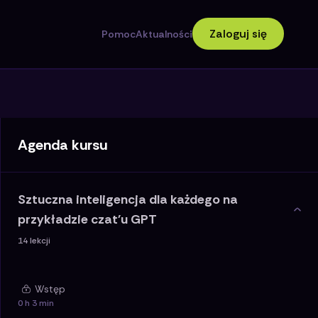
Zaloguj się
Pomoc
Aktualności
Agenda kursu
Sztuczna inteligencja dla każdego na
przykładzie czat'u GPT
14
lekcji
Wstęp
0 h 3 min