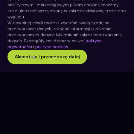
analitycznym i marketingowym plikom cookies, możemy
stale ulepszać naszą stronę w zakresie działania, treści oraz
wyglądu.
W tej lekcji nauczymy się jak pisać prośby o
W dowolnej chwili możesz wycofać swoją zgodę na
wygenerowanie reklam oraz postów marketingowych
przetwarzanie danych, zażądać informacji o zakresie
oraz reklamowych. Nauczymy się jak planować
przetwarzanych danych lub zmienić zakres przetwarzania
harmonogram postów oraz wygenerujemy również
danych. Szczegóły znajdziesz w naszej
polityce
pierwsze grafiki przy użyciu czata GPT.
prywatności
i
polityce cookies
.
Akceptuję i przechodzę dalej
Poprzednia lekcja
Następna lekcja