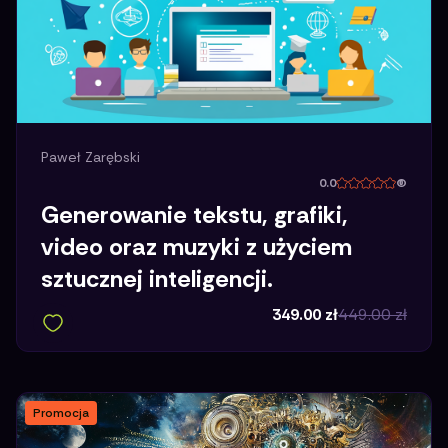
Paweł Zarębski
0.0
(
Generowanie tekstu, grafiki,
video oraz muzyki z użyciem
sztucznej inteligencji.
349.00
zł
449.00
zł
Promocja