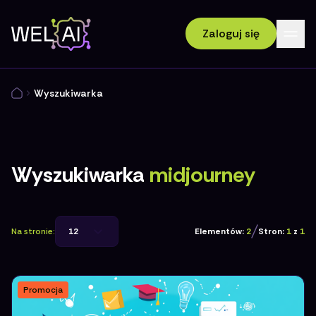
Zaloguj się
Wyszukiwarka
Wyszukiwarka
midjourney
Na stronie:
12
Elementów:
2
Stron:
1
z
1
Promocja