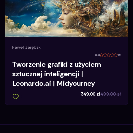
Paweł Zarębski
0.0
(
Tworzenie grafiki z użyciem
sztucznej inteligencji |
Leonardo.ai | Midyourney
349.00
zł
499.00
zł