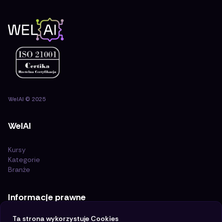
WelAI
©
2025
WelAI
Kursy
Kategorie
Branże
Informacje prawne
Ta strona wykorzystuje Cookies
Certyfikat ISO 21001:2018