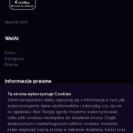
WelAI
©
2025
WelAI
Kursy
Kategorie
Branże
Informacje prawne
Ta strona wykorzystuje Cookies
Certyfikat ISO 21001:2018
Zanim przejdziesz dalej, zapoznaj się z informacją o tym, jak
Polityka i cele jakości
wykorzystujemy dane użytkowników i zdecyduj, czy się na
Polityka prywatności
to zgadzasz. Bez Twojej zgody możemy wykorzystywać
Regulamin
tylko pliki cookies niezbędne do działania strony. Dzięki
Polityka Cookies
analitycznym i marketingowym plikom cookies, możemy
stale ulepszać naszą stronę w zakresie działania, treści oraz