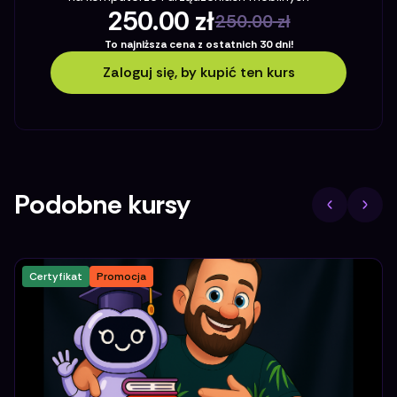
250.00
zł
250.00
zł
To najniższa cena z ostatnich 30 dni!
Zaloguj się, by kupić ten kurs
Podobne kursy
Certyfikat
Promocja