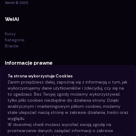
WelAI
©
2025
WelAI
Kursy
Kategorie
Branże
Informacje prawne
Ta strona wykorzystuje Cookies
Certyfikat ISO 21001:2018
Zanim przejdziesz dalej, zapoznaj się z informacją o tym, jak
Polityka i cele jakości
wykorzystujemy dane użytkowników i zdecyduj, czy się na
Polityka prywatności
to zgadzasz. Bez Twojej zgody możemy wykorzystywać
Regulamin
tylko pliki cookies niezbędne do działania strony. Dzięki
Polityka Cookies
analitycznym i marketingowym plikom cookies, możemy
stale ulepszać naszą stronę w zakresie działania, treści oraz
Kontakt
wyglądu.
W dowolnej chwili możesz wycofać swoją zgodę na
przetwarzanie danych, zażądać informacji o zakresie
Pomoc