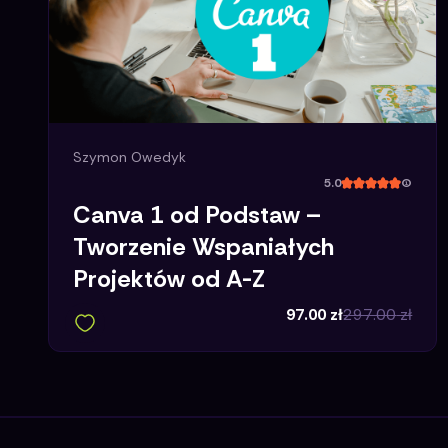
Szymon Owedyk
5.0
(
Canva 1 od Podstaw –
Tworzenie Wspaniałych
Projektów od A-Z
97.00
zł
297.00
zł