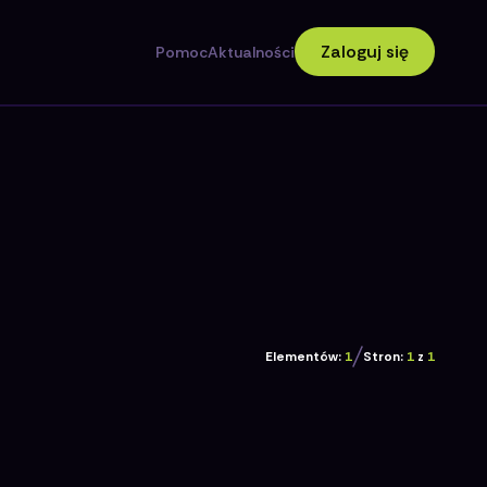
Zaloguj się
Pomoc
Aktualności
Elementów:
1
Stron:
1
z
1