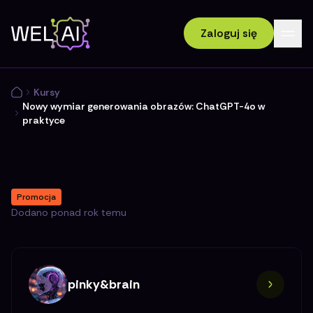
Zaloguj się
Kursy
Nowy wymiar generowania obrazów: ChatGPT-4o w
praktyce
Promocja
Dodano
ponad rok temu
pinky&brain