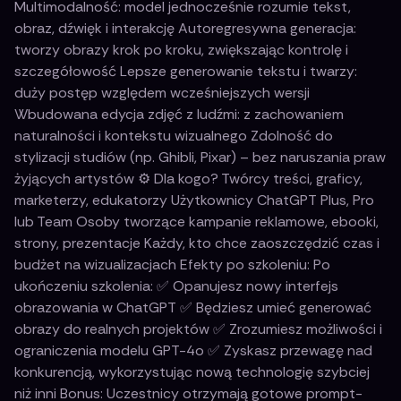
Multimodalność: model jednocześnie rozumie tekst,
obraz, dźwięk i interakcję Autoregresywna generacja:
tworzy obrazy krok po kroku, zwiększając kontrolę i
szczegółowość Lepsze generowanie tekstu i twarzy:
duży postęp względem wcześniejszych wersji
Wbudowana edycja zdjęć z ludźmi: z zachowaniem
naturalności i kontekstu wizualnego Zdolność do
stylizacji studiów (np. Ghibli, Pixar) – bez naruszania praw
żyjących artystów ⚙️ Dla kogo? Twórcy treści, graficy,
marketerzy, edukatorzy Użytkownicy ChatGPT Plus, Pro
lub Team Osoby tworzące kampanie reklamowe, ebooki,
strony, prezentacje Każdy, kto chce zaoszczędzić czas i
budżet na wizualizacjach Efekty po szkoleniu: Po
ukończeniu szkolenia: ✅ Opanujesz nowy interfejs
obrazowania w ChatGPT ✅ Będziesz umieć generować
obrazy do realnych projektów ✅ Zrozumiesz możliwości i
ograniczenia modelu GPT-4o ✅ Zyskasz przewagę nad
konkurencją, wykorzystując nową technologię szybciej
niż inni Bonus: Uczestnicy otrzymają gotowe prompt-