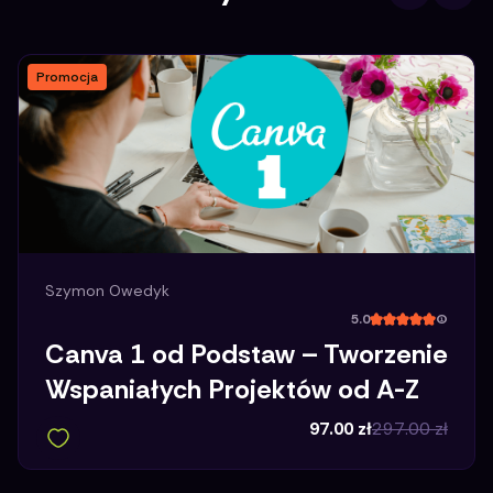
Promocja
Szymon Owedyk
5.0
(
Canva 1 od Podstaw – Tworzenie
Wspaniałych Projektów od A-Z
97.00
zł
297.00
zł